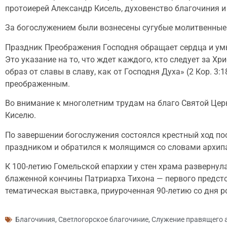
протоиерей Александр Кисель, духовенство благочиния и
За богослужением были вознесены сугубые молитвенные
Праздник Преображения Господня обращает сердца и умы
Это указание на то, что ждет каждого, кто следует за Хр
образ от славы в славу, как от Господня Духа» (2 Кор. 
преображенным.
Во внимание к многолетним трудам на благо Святой Цер
Киселю.
По завершении богослужения состоялся крестный ход по
праздником и обратился к молящимся со словами архип
К 100-летию Гомельской епархии у стен храма развернул
блаженной кончины Патриарха Тихона — первого предсто
тематическая выставка, приуроченная 90-летию со дня 
Благочиния
,
Светлогорское благочиние
,
Служение правящего 