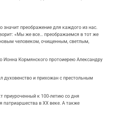
 значит преображение для каждого из нас.
говорит: «Мы же все… преображаемся в тот же
ть новым человеком, очищенным, светлым,
го Ионна Кормянского протоиерею Александру
ил духовенство и прихожан с престольным
кт приуроченный к 100-летию со дня
 патриаршества в XX веке. А также