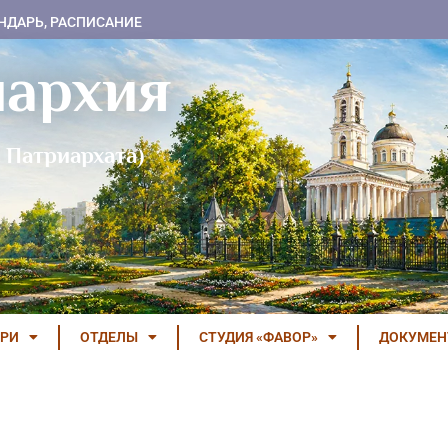
НДАРЬ, РАСПИСАНИЕ
пархия
 Патриархата)
РИ
ОТДЕЛЫ
СТУДИЯ «ФАВОР»
ДОКУМЕ