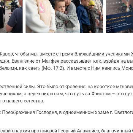
 Фавор, чтобы мы, вместе с тремя ближайшими учениками
дня. Евангелие от Матфея рассказывает как, взойдя на вы
белыми, как свет» (Мф. 17:2). И вместе с Ним явились Мои
ественной силы. Это было откровение: на короткое мгнове
никам, а через них и нам, что путь за Христом – это путь 
го нашего естества.
ик Преображения Господня, в одноименном храме г. Светл
ской епархии протоиерей Георгий Алампиев, благочинный С