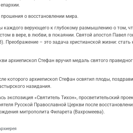
 епархии.
 прошения о восстановлении мира.
 каждого верующего к глубокому размышлению о том, что
истом в вере, в любви, в покаянии. Святой апостол Павел 
3:18). Преображение – это задача христианской жизни: ста
кви архиепископ Стефан вручил медаль святого праведно
сле которого архиепископ Стефан освятил плоды, поздрав
астырского назидания.
ась экспозиция «Святитель Тихон», просветительский прое
ятеля Русской Православной Церкви после восстановления
рождения митрополита Филарета (Вахромеева).
архиерея