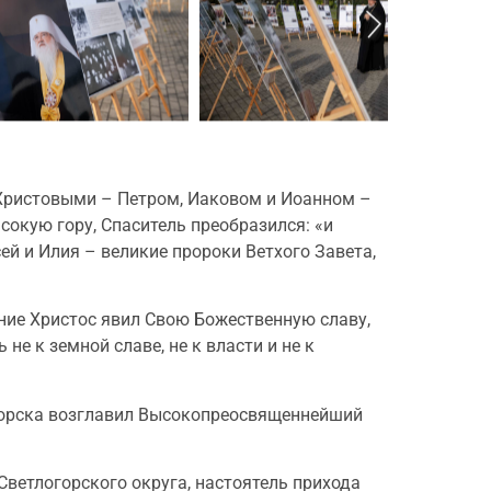
 Христовыми – Петром, Иаковом и Иоанном –
сокую гору, Спаситель преобразился: «и
сей и Илия – великие пророки Ветхого Завета,
ние Христос явил Свою Божественную славу,
не к земной славе, не к власти и не к
огорска возглавил Высокопреосвященнейший
ветлогорского округа, настоятель прихода