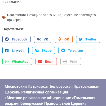
назидания.
Благочиния
,
Речицкое благочиние
,
Служение правящего
архиерея
Поделиться:
Facebook
VK
OK
Twitter
LinkedIn
Skype
Telegram
WhatsApp
Email
Print
Московский Патриархат Белорусская Православная
Церковь Религиозная организация
«Местное религиозное объединение «Гомельская
епархия Белорусской Православной Церкви»