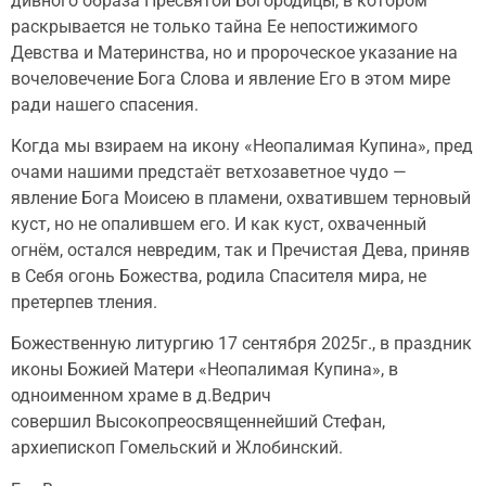
дивного образа Пресвятой Богородицы, в котором
раскрывается не только тайна Ее непостижимого
Девства и Материнства, но и пророческое указание на
вочеловечение Бога Слова и явление Его в этом мире
ради нашего спасения.
Когда мы взираем на икону «Неопалимая Купина», пред
очами нашими предстаёт ветхозаветное чудо —
явление Бога Моисею в пламени, охватившем терновый
куст, но не опалившем его. И как куст, охваченный
огнём, остался невредим, так и Пречистая Дева, приняв
в Себя огонь Божества, родила Спасителя мира, не
претерпев тления.
Божественную литургию 17 сентября 2025г., в праздник
иконы Божией Матери «Неопалимая Купина», в
одноименном храме в д.Ведрич
совершил Высокопреосвященнейший Стефан,
архиепископ Гомельский и Жлобинский.