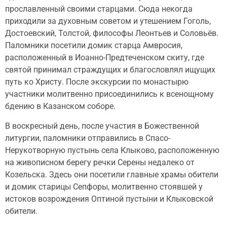
прославленный своими старцами. Сюда некогда
приходили за духовным советом и утешением Гоголь,
Достоевский, Толстой, философы Леонтьев и Соловьёв.
Паломники посетили домик старца Амвросия,
расположенный в Иоанно-Предтеченском скиту, где
святой принимал страждущих и благословлял ищущих
путь ко Христу. После экскурсии по монастырю
участники молитвенно присоединились к всенощному
бдению в Казанском соборе.
В воскресный день, после участия в Божественной
литургии, паломники отправились в Спасо-
Нерукотворную пустынь села Клыково, расположенную
на живописном берегу речки Серены недалеко от
Козельска. Здесь они посетили главные храмы обители
и домик старицы Сепфоры, молитвенно стоявшей у
истоков возрождения Оптиной пустыни и Клыковской
обители.