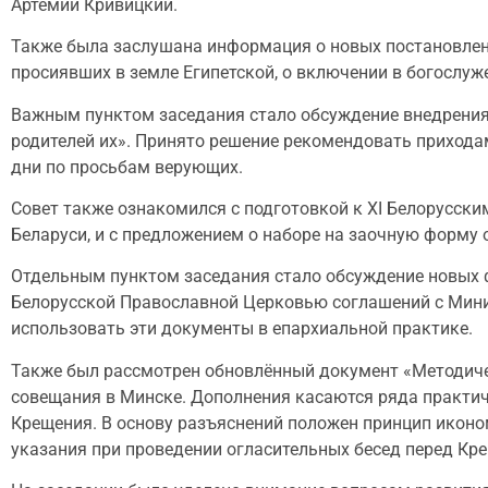
Артемий Кривицкий.
Также была заслушана информация о новых постановлени
просиявших в земле Египетской, о включении в богослу
Важным пунктом заседания стало обсуждение внедрени
родителей их». Принято решение рекомендовать прихода
дни по просьбам верующих.
Совет также ознакомился с подготовкой к XI Белорусск
Беларуси, и с предложением о наборе на заочную форму 
Отдельным пунктом заседания стало обсуждение новых 
Белорусской Православной Церковью соглашений с Мини
использовать эти документы в епархиальной практике.
Также был рассмотрен обновлённый документ «Методичес
совещания в Минске. Дополнения касаются ряда практич
Крещения. В основу разъяснений положен принцип иконо
указания при проведении огласительных бесед перед Кр