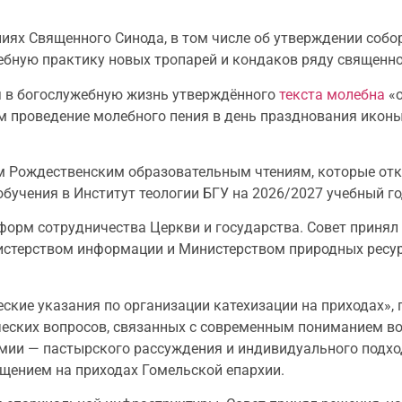
ях Священного Синода, в том числе об утверждении собор
жебную практику новых тропарей и кондаков ряду священн
я в богослужебную жизнь утверждённого
текста молебна
«
м проведение молебного пения в день празднования иконы
им Рождественским образовательным чтениям, которые от
обучения в Институт теологии БГУ на 2026/2027 учебный г
форм сотрудничества Церкви и государства. Совет приня
стерством информации и Министерством природных ресур
кие указания по организации катехизации на приходах», 
еских вопросов, связанных с современным пониманием во
мии — пастырского рассуждения и индивидуального подхо
ещением на приходах Гомельской епархии.