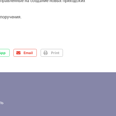
аправленные на создание новых приходских
поручения.
App
Email
Print
ль