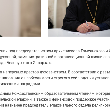
ении под председательством архиепископа Гомельского и
духовной, административной и организационной жизни епа
да Белорусского Экзархата.
ия наперсных крестов духовенством. В соответствии с ра
т напомнил о необходимости строгого соблюдения устано
рхическими наградами.
дным Рождественским образовательным чтениям, которые 
мельской епархии, а также о финансовой поддержке участи
и назначен председатель епархиального отдела религиозн