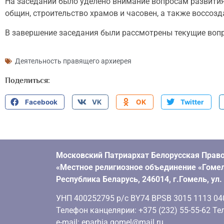
На заседании было уделено внимание вопросам развития
общин, строительство храмов и часовен, а также воссоз
В завершение заседания были рассмотрены текущие воп
Деятельность правящего архиерея
Поделиться:
Facebook
VK
OK
Twitter
Московский Патриархат Белорусская Право
«Местное религиозное объединение «Гомел
Республика Беларусь, 246014, г.Гомель, ул
УНП 400252795 р/с BY74 BPSB 3015 1113 0401
Телефон канцелярии: +375 (232) 55-55-62 Тел
e-mail: eparhia.gomel@mail.ru