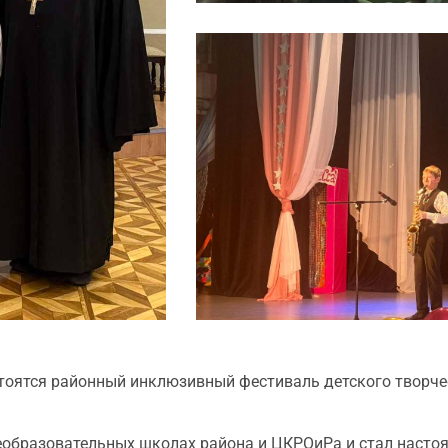
тоятся районный инклюзивный фестиваль детского творчес
еобразовательных школах района и ЦКРОиРа и стал наст