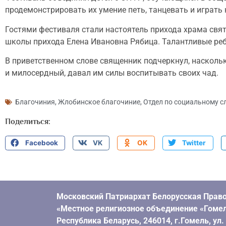
продемонстрировать их умение петь, танцевать и играть
Гостями фестиваля стали настоятель прихода храма свят
школы прихода Елена Ивановна Рябица. Талантливые ре
В приветственном слове священник подчеркнул, наскольк
и милосердный, давал им силы воспитывать своих чад.
Благочиния
,
Жлобинское благочиние
,
Отдел по социальному с
Поделиться:
Facebook
VK
OK
Twitter
Московский Патриархат Белорусская Право
«Местное религиозное объединение «Гомел
Республика Беларусь, 246014, г.Гомель, ул