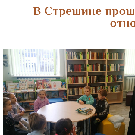
В Стрешине прош
отн