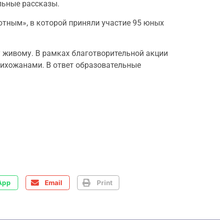
льные рассказы.
отным», в которой приняли участие 95 юных
у живому. В рамках благотворительной акции
рихожанами. В ответ образовательные
App
Email
Print