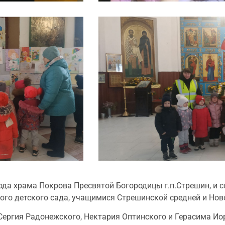
ода храма Покрова Пресвятой Богородицы г.п.Стрешин, и 
ого детского сада, учащимися Стрешинской средней и Но
ергия Радонежского, Нектария Оптинского и Герасима Ио