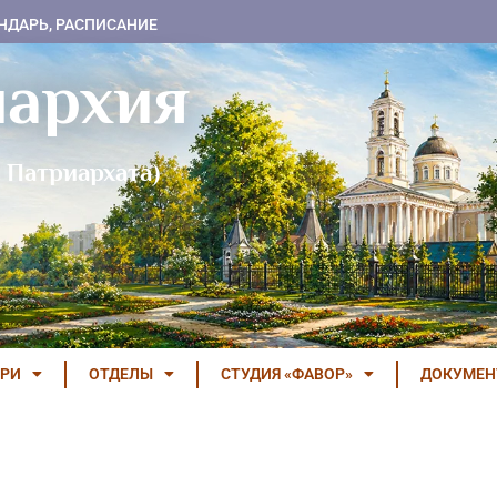
НДАРЬ, РАСПИСАНИЕ
пархия
 Патриархата)
РИ
ОТДЕЛЫ
СТУДИЯ «ФАВОР»
ДОКУМЕ