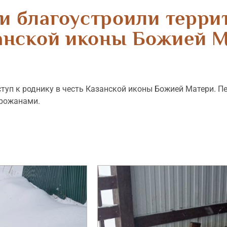
 благоустроили терри
анской иконы Божией 
туп к роднику в честь Казанской иконы Божией Матери. П
орожанами.