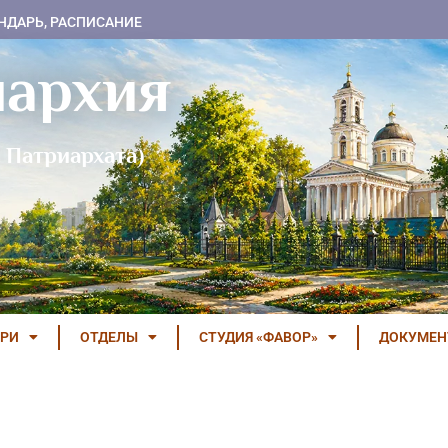
НДАРЬ, РАСПИСАНИЕ
пархия
 Патриархата)
РИ
ОТДЕЛЫ
СТУДИЯ «ФАВОР»
ДОКУМЕ