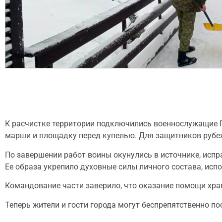
К расчистке территории подключились военнослужащие 
марши и площадку перед купелью. Для защитников рубеже
По завершении работ воины окунулись в источнике, исп
Ее образа укрепило духовные силы личного состава, исп
Командование части заверило, что оказание помощи хр
Теперь жители и гости города могут беспрепятственно по