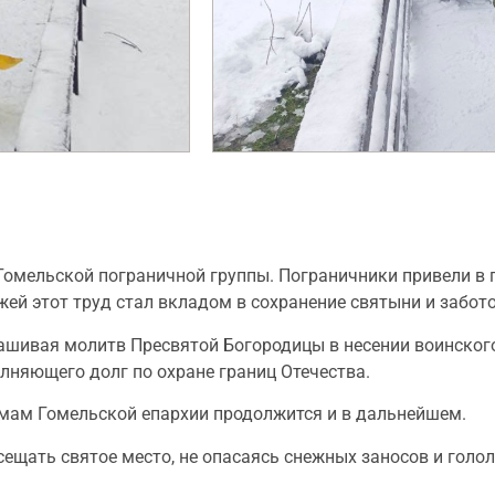
Гомельской пограничной группы. Пограничники привели в 
й этот труд стал вкладом в сохранение святыни и забото
рашивая молитв Пресвятой Богородицы в несении воинског
олняющего долг по охране границ Отечества.
амам Гомельской епархии продолжится и в дальнейшем.
сещать святое место, не опасаясь снежных заносов и голо