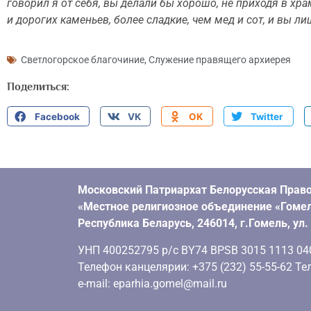
говорил я от себя, вы делали бы хорошо, не приходя в хр
и дорогих каменьев, более сладкие, чем мед и сот, и вы ли
Светлогорское благочиние
,
Служение правящего архиерея
Поделиться:
Facebook
VK
OK
Twitter
Московский Патриархат Белорусская Право
«Местное религиозное объединение «Гомел
Республика Беларусь, 246014, г.Гомель, ул
УНП 400252795 р/с BY74 BPSB 3015 1113 0401
Телефон канцелярии: +375 (232) 55-55-62 Тел
e-mail: eparhia.gomel@mail.ru