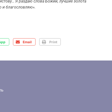
ристову… Я раздаю слова Божии, лучшие золота
лю и благословляю».
App
Email
Print
ль