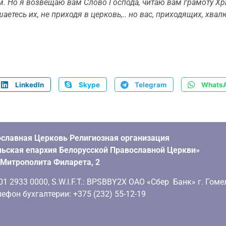
ам. Но я возвещаю вам Слово Господа, читаю вам грамоту Х
шаетесь их, не приходя в церковь,.. но вас, приходящих, хва
LinkedIn
Skype
Telegram
Whats
славная Церковь Религиозная организация
ьская епархия Белорусской Православной Церкви»
. Митрополита Филарета, 2
 2933 0000, S.W.I.F.T.: BPSBBY2X ОАО «Сбер Банк» г. Гоме
ефон бухгалтерии: +375 (232) 55-12-19