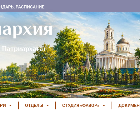
НДАРЬ, РАСПИСАНИЕ
пархия
 Патриархата)
РИ
ОТДЕЛЫ
СТУДИЯ «ФАВОР»
ДОКУМЕ