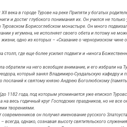
 XII века в городе Турове на реке Припяти у богатых родител
ги и достиг глубокого понимания их. Он учился не только у 
 в Туровском Борисоглебском монастыре. Он много подвизал
ании у игумена, не исполняет своего обета и потому не може
жизни, одно из которых – «Сказание о черноризском чине о
на столп, где еще более усилил подвиги и «многа Божестве
 обратили на него всеобщее внимание, и его избрали на Ту
Феодора, который занял Владимиро-Суздальскую кафедру и п
о посланий к святому князю Андрею Боголюбскому (память 4
(до 1182 года, под которым упоминается уже епископ Туров
а на весь годичный круг Господских праздников, но не все 
ими творениями.
т современников он получил именование русского Златоуста.
 – всегда, однако, сознавая высоту святительского служения