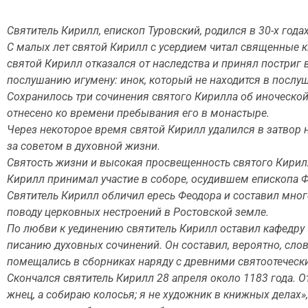
Святитель Кирилл, епископ Туровский, родился в 30-х годах
С малых лет святой Кирилл с усердием читал священные кни
святой Кирилл отказался от наследства и принял постриг
послушанию игумену: инок, который не находится в послуш
Сохранилось три сочинения святого Кирилла об иноческой 
отнесено ко времени пребывания его в монастыре.
Через некоторое время святой Кирилл удалился в затвор 
за советом в духовной жизни.
Святость жизни и высокая просвещенность святого Кирилла
Кирилл принимал участие в соборе, осудившем епископа 
Святитель Кирилл обличил ересь Феодора и составил мног
поводу церковных нестроений в Ростовской земле.
По любви к уединению святитель Кирилл оставил кафедру 
писанию духовных сочинений. Он составил, вероятно, слов
помещались в сборниках наряду с древними святоотеческ
Скончался святитель Кирилл 28 апреля около 1183 года. О
жнец, а собираю колосья; я не художник в книжных делах»,