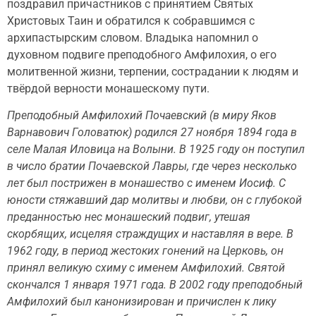
поздравил причастников с принятием Святых
Христовых Таин и обратился к собравшимся с
архипастырским словом. Владыка напомнил о
духовном подвиге преподобного Амфилохия, о его
молитвенной жизни, терпении, сострадании к людям и
твёрдой верности монашескому пути.
Преподобный Амфилохий Почаевский (в миру Яков
Варнавович Головатюк) родился 27 ноября 1894 года в
селе Малая Иловица на Волыни. В 1925 году он поступил
в число братии Почаевской Лавры, где через несколько
лет был пострижен в монашество с именем Иосиф. С
юности стяжавший дар молитвы и любви, он с глубокой
преданностью нес монашеский подвиг, утешая
скорбящих, исцеляя страждущих и наставляя в вере. В
1962 году, в период жестоких гонений на Церковь, он
принял великую схиму с именем Амфилохий. Святой
скончался 1 января 1971 года. В 2002 году преподобный
Амфилохий был канонизирован и причислен к лику