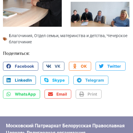
Благочиния
,
Отдел семьи, материнства и детства
,
Чечерское
благочиние
Поделиться:
Facebook
VK
OK
Twitter
LinkedIn
Skype
Telegram
WhatsApp
Email
Print
Московский Патриархат Белорусская Православная
Церковь Религиозная организация