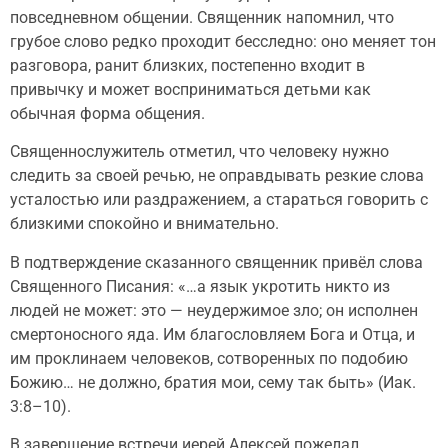
повседневном общении. Священник напомнил, что
грубое слово редко проходит бесследно: оно меняет тон
разговора, ранит близких, постепенно входит в
привычку и может восприниматься детьми как
обычная форма общения.
Священнослужитель отметил, что человеку нужно
следить за своей речью, не оправдывать резкие слова
усталостью или раздражением, а стараться говорить с
близкими спокойно и внимательно.
В подтверждение сказанного священник привёл слова
Священного Писания: «…а язык укротить никто из
людей не может: это — неудержимое зло; он исполнен
смертоносного яда. Им благословляем Бога и Отца, и
им проклинаем человеков, сотворенных по подобию
Божию… не должно, братия мои, сему так быть» (Иак.
3:8–10).
В завершение встречи иерей Алексей пожелал