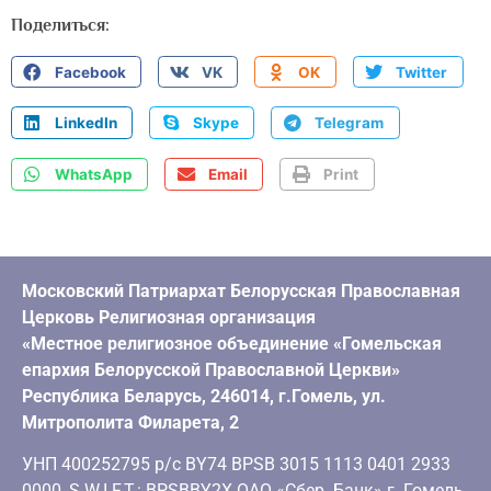
Поделиться:
Facebook
VK
OK
Twitter
LinkedIn
Skype
Telegram
WhatsApp
Email
Print
Московский Патриархат Белорусская Православная
Церковь Религиозная организация
«Местное религиозное объединение «Гомельская
епархия Белорусской Православной Церкви»
Республика Беларусь, 246014, г.Гомель, ул.
Митрополита Филарета, 2
УНП 400252795 р/с BY74 BPSB 3015 1113 0401 2933
0000, S.W.I.F.T.: BPSBBY2X ОАО «Сбер Банк» г. Гомель