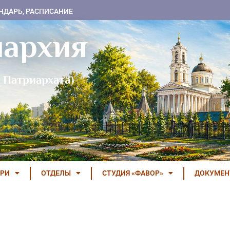
НДАРЬ, РАСПИСАНИЕ
пархия
 Патриархата)
РИ
ОТДЕЛЫ
СТУДИЯ «ФАВОР»
ДОКУМЕ