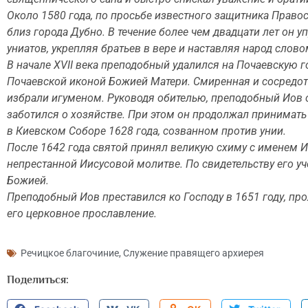
Около 1580 года, по просьбе известного защитника Прав
близ города Дубно. В течение более чем двадцати лет он
униатов, укрепляя братьев в вере и наставляя народ слов
В начале XVII века преподобный удалился на Почаевскую г
Почаевской иконой Божией Матери. Смиренная и сосредото
избрали игуменом. Руководя обителью, преподобный Иов о
заботился о хозяйстве. При этом он продолжал принимать 
в Киевском Соборе 1628 года, созванном против унии.
После 1642 года святой принял великую схиму с именем Ио
непрестанной Иисусовой молитве. По свидетельству его у
Божией.
Преподобный Иов преставился ко Господу в 1651 году, про
его церковное прославление.
Речицкое благочиние
,
Служение правящего архиерея
Поделиться: