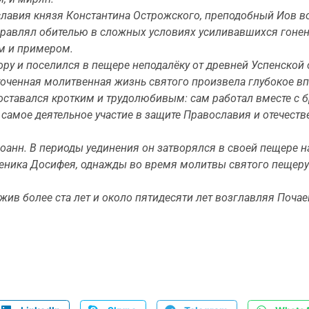
ославия князя Константина Острожского, преподобный Иов
 управлял обителью в сложных условиях усиливавшихся гоне
ом и примером.
ору и поселился в пещере неподалёку от древней Успенской
ченная молитвенная жизнь святого произвела глубокое впе
ставался кротким и трудолюбивым: сам работал вместе с бр
самое деятельное участие в защите Православия и отечеств
анн. В периоды уединения он затворялся в своей пещере на
ченика Досифея, однажды во время молитвы святого пещеру
жив более ста лет и около пятидесяти лет возглавляя Почае