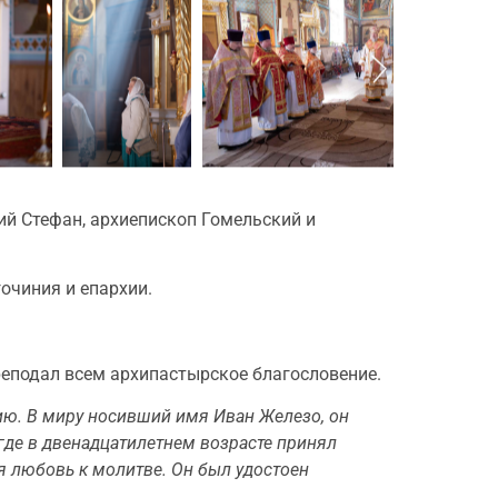
й Стефан, архиепископ Гомельский и
очиния и епархии.
реподал всем архипастырское благословение.
ию. В миру носивший имя Иван Железо, он
 где в двенадцатилетнем возрасте принял
ая любовь к молитве. Он был удостоен