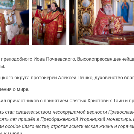
и преподобного Иова Почаевского, Высокопреосвященнейши
цы.
кого округа протоиерей Алексей Пешко, духовенство благ
ения о мире.
ил причастников с принятием Святых Христовых Таин и п
ть стал свидетельством несокрушимой верности Православ
десять лет пришёл в Преображенский Угорницкий монастырь,
и особое благочестие, строгая аскетическая жизнь и горяч
, и мирян.