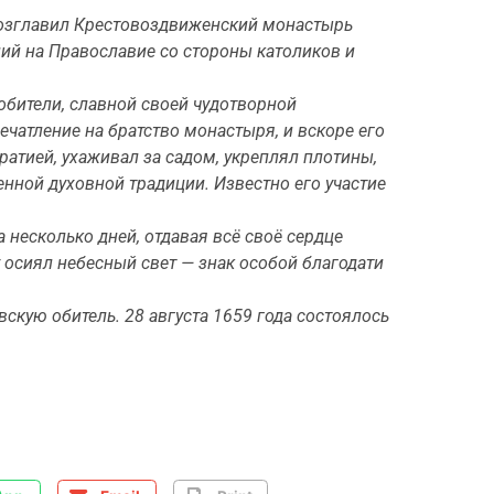
 возглавил Крестовоздвиженский монастырь
ний на Православие со стороны католиков и
 обители, славной своей чудотворной
чатление на братство монастыря, и вскоре его
атией, ухаживал за садом, укреплял плотины,
енной духовной традиции. Известно его участие
 несколько дней, отдавая всё своё сердце
 осиял небесный свет — знак особой благодати
вскую обитель. 28 августа 1659 года состоялось