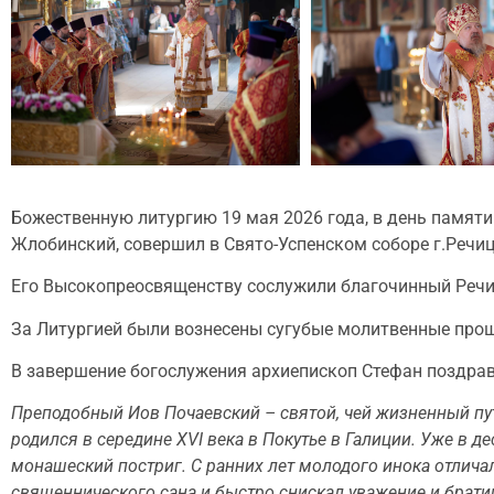
Божественную литургию 19 мая 2026 года, в день памят
Жлобинский, совершил в Свято-Успенском соборе г.Речи
Его Высокопреосвященству сослужили благочинный Речиц
За Литургией были вознесены сугубые молитвенные прош
В завершение богослужения архиепископ Стефан поздрав
Преподобный Иов Почаевский – святой, чей жизненный пу
родился в середине XVI века в Покутье в Галиции. Уже в 
монашеский постриг. С ранних лет молодого инока отличал
священнического сана и быстро снискал уважение и братии