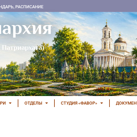
НДАРЬ, РАСПИСАНИЕ
пархия
 Патриархата)
РИ
ОТДЕЛЫ
СТУДИЯ «ФАВОР»
ДОКУМЕ