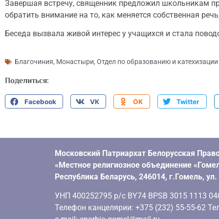
Завершая встречу, священник предложил школьникам про
обратить внимание на то, как меняется собственная речь
Беседа вызвала живой интерес у учащихся и стала повод
Благочиния
,
Монастыри
,
Отдел по образованию и катехизации
Поделиться:
Facebook
VK
OK
Twitter
Московский Патриархат Белорусская Право
«Местное религиозное объединение «Гомел
Республика Беларусь, 246014, г.Гомель, ул
УНП 400252795 р/с BY74 BPSB 3015 1113 0401
Телефон канцелярии: +375 (232) 55-55-62 Тел