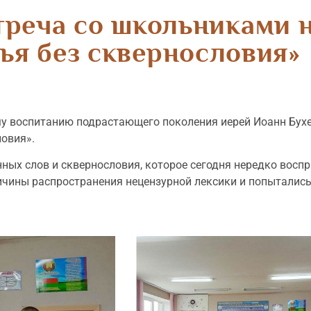
реча со школьниками н
ья без сквернословия»
ому воспитанию подрастающего поколения иерей Иоанн Бух
ловия».
нных слов и сквернословия, которое сегодня нередко вос
чины распространения нецензурной лексики и попытались 