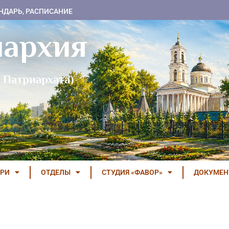
НДАРЬ, РАСПИСАНИЕ
пархия
 Патриархата)
РИ
ОТДЕЛЫ
СТУДИЯ «ФАВОР»
ДОКУМЕ