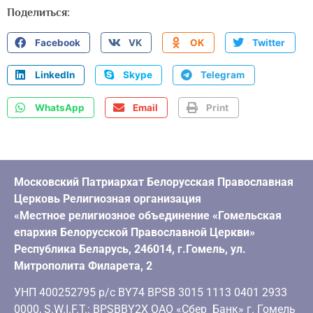
Поделиться:
Facebook
VK
OK
Twitter
LinkedIn
Skype
Telegram
WhatsApp
Email
Print
Московский Патриархат Белорусская Православная
Церковь Религиозная организация
«Местное религиозное объединение «Гомельская
епархия Белорусской Православной Церкви»
Республика Беларусь, 246014, г.Гомель, ул.
Митрополита Филарета, 2
УНП 400252795 р/с BY74 BPSB 3015 1113 0401 2933
0000, S.W.I.F.T.: BPSBBY2X ОАО «Сбер Банк» г. Гомель