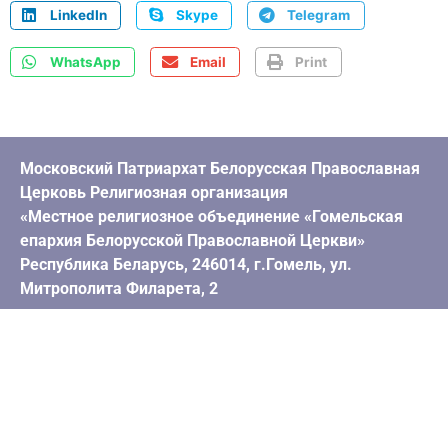
LinkedIn
Skype
Telegram
WhatsApp
Email
Print
Московский Патриархат Белорусская Православная
Церковь Религиозная организация
1 / 3
«Местное религиозное объединение «Гомельская
епархия Белорусской Православной Церкви»
Республика Беларусь, 246014, г.Гомель, ул.
Митрополита Филарета, 2
УНП 400252795 р/с BY74 BPSB 3015 1113 0401 2933
0000, S.W.I.F.T.: BPSBBY2X ОАО «Сбер Банк» г. Гомель
Телефон канцелярии: +375 (232) 55-55-62 Телефон
бухгалтерии: +375 (232) 55-12-19
e-mail: eparhia.gomel@mail.ru