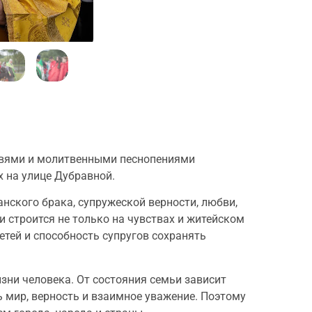
угвями и молитвенными песнопениями
 на улице Дубравной.
нского брака, супружеской верности, любви,
 строится не только на чувствах и житейском
детей и способность супругов сохранять
зни человека. От состояния семьи зависит
ь мир, верность и взаимное уважение. Поэтому