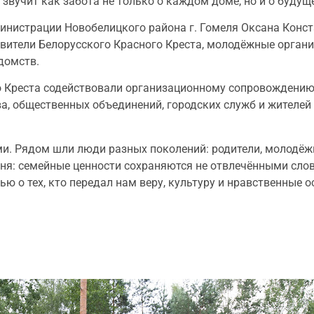
звучит как забота не только о каждом доме, но и о будуще
министрации Новобелицкого района г. Гомеля Оксана Конс
вители Белорусского Красного Креста, молодёжные органи
домств.
о Креста содействовали организационному сопровождени
а, общественных объединений, городских служб и жителей 
ми. Рядом шли люди разных поколений: родители, молодёж
дня: семейные ценности сохраняются не отвлечёнными сло
ью о тех, кто передал нам веру, культуру и нравственные 