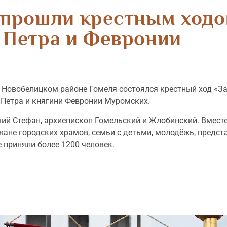
 прошли крестным ходо
Петра и Февронии
 в Новобелицком районе Гомеля состоялся крестный ход «З
 Петра и княгини Февронии Муромских.
й Стефан, архиепископ Гомельский и Жлобинский. Вмест
жане городских храмов, семьи с детьми, молодёжь, предс
е приняли более 1200 человек.