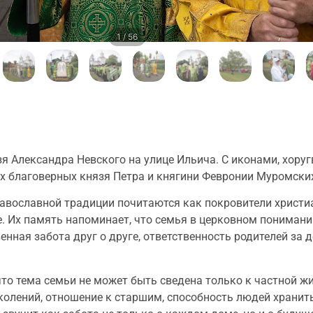
1 / 56
язя Александра Невского на улице Ильича. С иконами, хор
х благоверных князя Петра и княгини Февронии Муромских
авославной традиции почитаются как покровители христиа
. Их память напоминает, что семья в церковном понимании
венная забота друг о друге, ответственность родителей за 
то тема семьи не может быть сведена только к частной жи
околений, отношение к старшим, способность людей хранит