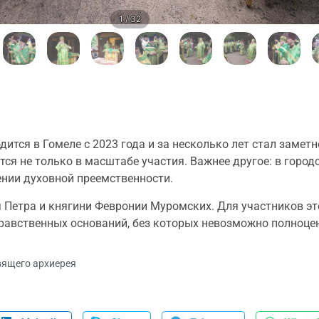
1 / 32
ится в Гомеле с 2023 года и за несколько лет стал замет
тся не только в масштабе участия. Важнее другое: в горо
ении духовной преемственности.
Петра и княгини Февронии Муромских. Для участников это
х нравственных оснований, без которых невозможно полноц
вящего архиерея