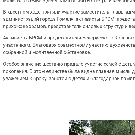
молитва о семье в день памяти святых Петра и Февронии 
В крестном ходе приняли участие заместитель главы ад
администраций города Гомеля, активисты БРСМ, предста
прихожане храмов, представители силовых структур и ве
Активисты БРСМ и представители Белорусского Красног
участникам. Благодаря совместному участию духовенств
собранной и молитвенной обстановке.
Особое значение шествию придало участие семей с деть
поколения. В этом единстве была видна главная мысль 
уважением к браку, заботой о детях и благодарной памят