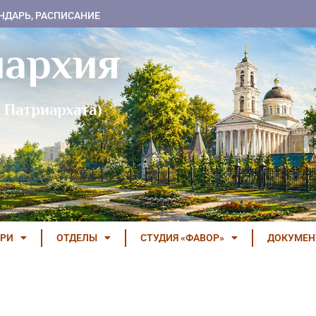
НДАРЬ, РАСПИСАНИЕ
пархия
 Патриархата)
РИ
ОТДЕЛЫ
СТУДИЯ «ФАВОР»
ДОКУМЕ