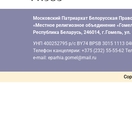
Московский Патриархат Белорусская Право
«Местное религиозное объединение «Гомел
Республика Беларусь, 246014, г.Гомель, ул
УНП 400252795 р/с BY74 BPSB 3015 1113 0401
Телефон канцелярии: +375 (232) 55-55-62 Тел
e-mail: eparhia.gomel@mail.ru
Cop