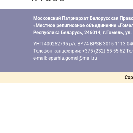
Московский Патриархат Белорусская Право
«Местное религиозное объединение «Гомел
Республика Беларусь, 246014, г.Гомель, ул
УНП 400252795 р/с BY74 BPSB 3015 1113 0401
Телефон канцелярии: +375 (232) 55-55-62 Тел
e-mail: eparhia.gomel@mail.ru
Cop