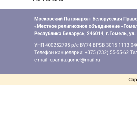
Московский Патриархат Белорусская Право
«Местное религиозное объединение «Гомел
Республика Беларусь, 246014, г.Гомель, ул
УНП 400252795 р/с BY74 BPSB 3015 1113 0401
Телефон канцелярии: +375 (232) 55-55-62 Тел
e-mail: eparhia.gomel@mail.ru
Cop