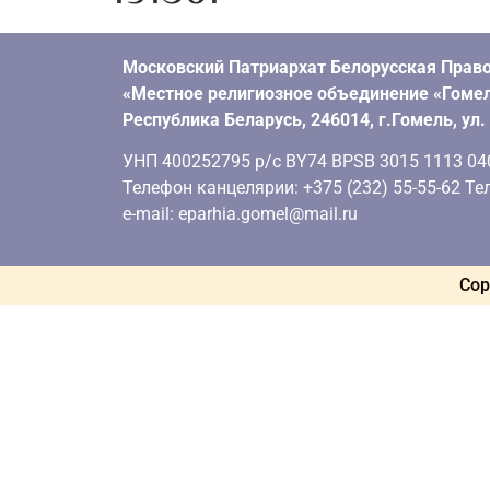
Московский Патриархат Белорусская Право
«Местное религиозное объединение «Гомел
Республика Беларусь, 246014, г.Гомель, ул
УНП 400252795 р/с BY74 BPSB 3015 1113 0401
Телефон канцелярии: +375 (232) 55-55-62 Тел
e-mail: eparhia.gomel@mail.ru
Cop