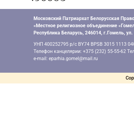
Московский Патриархат Белорусская Право
«Местное религиозное объединение «Гомел
Республика Беларусь, 246014, г.Гомель, ул
УНП 400252795 р/с BY74 BPSB 3015 1113 0401
Телефон канцелярии: +375 (232) 55-55-62 Тел
e-mail: eparhia.gomel@mail.ru
Cop