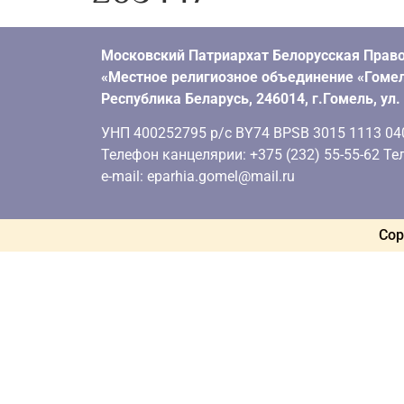
Московский Патриархат Белорусская Право
«Местное религиозное объединение «Гомел
Республика Беларусь, 246014, г.Гомель, ул
УНП 400252795 р/с BY74 BPSB 3015 1113 0401
Телефон канцелярии: +375 (232) 55-55-62 Тел
e-mail: eparhia.gomel@mail.ru
Cop