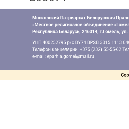
Московский Патриархат Белорусская Право
«Местное религиозное объединение «Гомел
Республика Беларусь, 246014, г.Гомель, ул
УНП 400252795 р/с BY74 BPSB 3015 1113 0401
Телефон канцелярии: +375 (232) 55-55-62 Тел
e-mail: eparhia.gomel@mail.ru
Cop