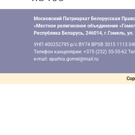
Московский Патриархат Белорусская Право
«Местное религиозное объединение «Гомел
Республика Беларусь, 246014, г.Гомель, ул
УНП 400252795 р/с BY74 BPSB 3015 1113 0401
Телефон канцелярии: +375 (232) 55-55-62 Тел
e-mail: eparhia.gomel@mail.ru
Cop