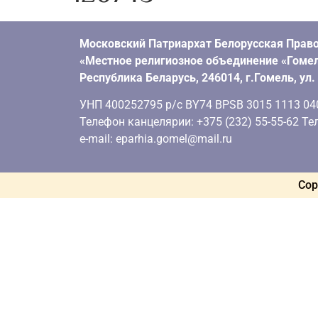
Московский Патриархат Белорусская Право
«Местное религиозное объединение «Гомел
Республика Беларусь, 246014, г.Гомель, ул
УНП 400252795 р/с BY74 BPSB 3015 1113 0401
Телефон канцелярии: +375 (232) 55-55-62 Тел
e-mail: eparhia.gomel@mail.ru
Cop