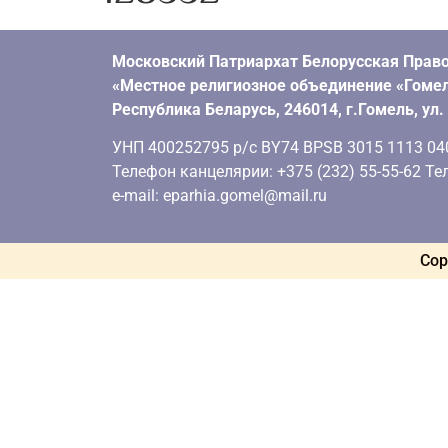
Московский Патриархат Белорусская Право
«Местное религиозное объединение «Гомел
Республика Беларусь, 246014, г.Гомель, ул
УНП 400252795 р/с BY74 BPSB 3015 1113 0401
Телефон канцелярии: +375 (232) 55-55-62 Тел
e-mail: eparhia.gomel@mail.ru
Cop