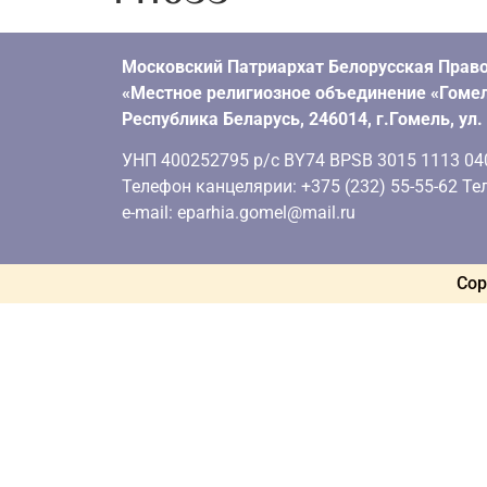
Московский Патриархат Белорусская Право
«Местное религиозное объединение «Гомел
Республика Беларусь, 246014, г.Гомель, ул
УНП 400252795 р/с BY74 BPSB 3015 1113 0401
Телефон канцелярии: +375 (232) 55-55-62 Тел
e-mail: eparhia.gomel@mail.ru
Cop