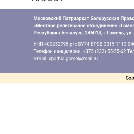
Московский Патриархат Белорусская Право
«Местное религиозное объединение «Гомел
Республика Беларусь, 246014, г.Гомель, ул
УНП 400252795 р/с BY74 BPSB 3015 1113 0401
Телефон канцелярии: +375 (232) 55-55-62 Тел
e-mail: eparhia.gomel@mail.ru
Cop