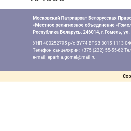
Московский Патриархат Белорусская Право
«Местное религиозное объединение «Гомел
Республика Беларусь, 246014, г.Гомель, ул
УНП 400252795 р/с BY74 BPSB 3015 1113 0401
Телефон канцелярии: +375 (232) 55-55-62 Тел
e-mail: eparhia.gomel@mail.ru
Cop