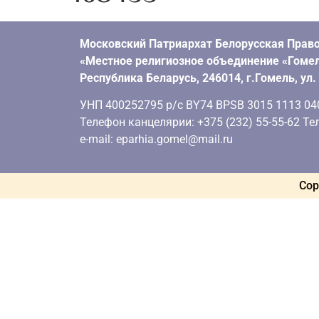
Московский Патриархат Белорусская Право
«Местное религиозное объединение «Гомел
Республика Беларусь, 246014, г.Гомель, ул
УНП 400252795 р/с BY74 BPSB 3015 1113 0401
Телефон канцелярии: +375 (232) 55-55-62 Тел
e-mail: eparhia.gomel@mail.ru
Cop