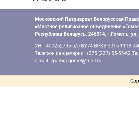
Московский Патриархат Белорусская Право
«Местное религиозное объединение «Гомел
Республика Беларусь, 246014, г.Гомель, ул
УНП 400252795 р/с BY74 BPSB 3015 1113 0401
Телефон канцелярии: +375 (232) 55-55-62 Тел
e-mail: eparhia.gomel@mail.ru
Cop