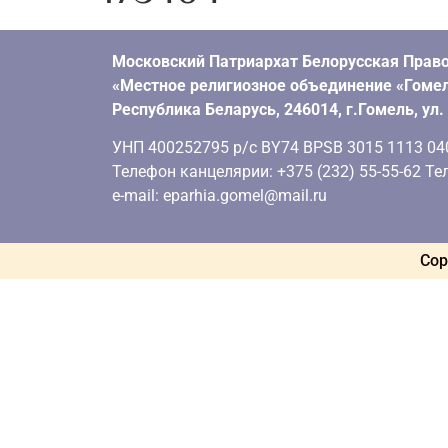
Московский Патриархат Белорусская Право
«Местное религиозное объединение «Гомел
Республика Беларусь, 246014, г.Гомель, ул
УНП 400252795 р/с BY74 BPSB 3015 1113 0401
Телефон канцелярии: +375 (232) 55-55-62 Тел
e-mail: eparhia.gomel@mail.ru
Cop