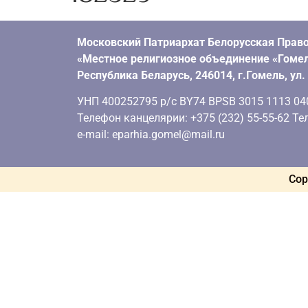
Московский Патриархат Белорусская Право
«Местное религиозное объединение «Гомел
Республика Беларусь, 246014, г.Гомель, ул
УНП 400252795 р/с BY74 BPSB 3015 1113 0401
Телефон канцелярии: +375 (232) 55-55-62 Тел
e-mail: eparhia.gomel@mail.ru
Cop