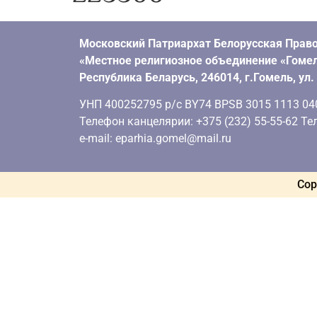
Московский Патриархат Белорусская Право
«Местное религиозное объединение «Гомел
Республика Беларусь, 246014, г.Гомель, ул
УНП 400252795 р/с BY74 BPSB 3015 1113 0401
Телефон канцелярии: +375 (232) 55-55-62 Тел
e-mail: eparhia.gomel@mail.ru
Cop