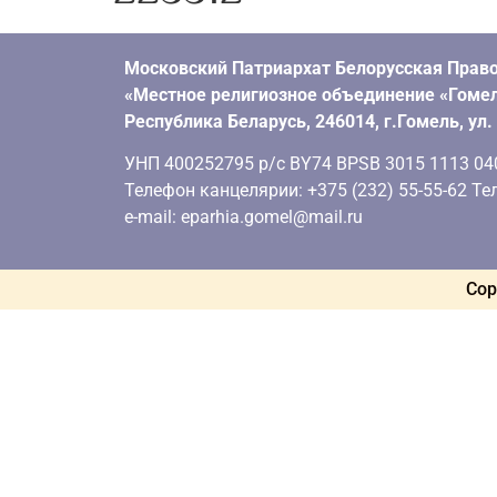
Московский Патриархат Белорусская Право
«Местное религиозное объединение «Гомел
Республика Беларусь, 246014, г.Гомель, ул
УНП 400252795 р/с BY74 BPSB 3015 1113 0401
Телефон канцелярии: +375 (232) 55-55-62 Тел
e-mail: eparhia.gomel@mail.ru
Cop