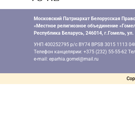
Московский Патриархат Белорусская Право
«Местное религиозное объединение «Гомел
Республика Беларусь, 246014, г.Гомель, ул
УНП 400252795 р/с BY74 BPSB 3015 1113 0401
Телефон канцелярии: +375 (232) 55-55-62 Тел
e-mail: eparhia.gomel@mail.ru
Cop