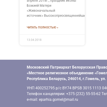
апреля 2018г., праздник иконы
Божией Матери
«Живоначальный
источник» Высокопреосвященнейший
ЧИТАТЬ ПОЛНОСТЬЮ »
13.04.2018
Московский Патриархат Белорусская Право
«Местное религиозное объединение «Гомел
Республика Беларусь, 246014, г.Гомель, ул
УНП 400252795 р/с BY74 BPSB 3015 1113 0401
Телефон канцелярии: +375 (232) 55-55-62 Тел
e-mail: eparhia.gomel@mail.ru