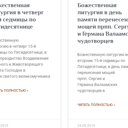
жественная
Божественная
ургия в четверг
литургия в день
й седмицы по
памяти перенесен
тидесятнице
мощей прпп. Серг
и Германа Валаам
чудотворцев
ственную
ргию в четверг 15-й
ицы по Пятидесятнице, в
Божественную литургию в
празднство Воздвижения
вторник 15-й седмицы по
ного и Животворящего
Пятидесятнице, в день па
та Господня в
перенесения мощей
е святого великомученика
прпп. Сергия и
Германа Валаамских
чудотворцев в
ТЬ ПОЛНОСТЬЮ »
ЧИТАТЬ ПОЛНОСТЬЮ »
.2019
24.09.2019