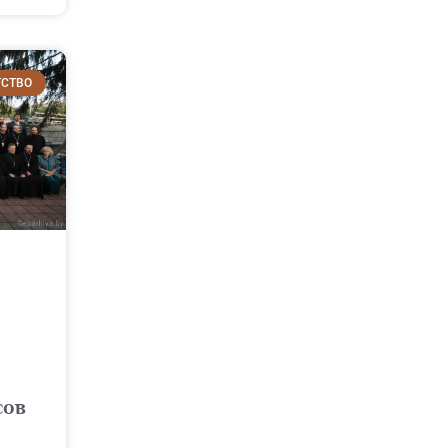
ТСТВО
сов