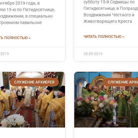
субботу 15-й Седмицы по
ентября 2019 года, в
Пятидесятнице, в Попразд
лю 15-ю по Пятидесятнице,
Воздвижения Честного и
оздвижении, в специально
Животворящего Креста
троенном павильоне
ЧИТАТЬ ПОЛНОСТЬЮ »
ТЬ ПОЛНОСТЬЮ »
.2019
28.09.2019
СЛУЖЕНИЕ АРХИЕРЕЯ
СЛУЖЕНИЕ АРХ