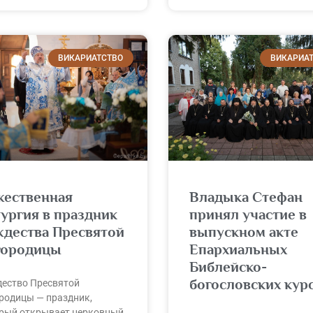
ВИКАРИАТСТВО
ВИКАРИА
жественная
Владыка Стефан
ургия в праздник
принял участие в
ждества Пресвятой
выпускном акте
городицы
Епархиальных
Библейско-
богословских кур
ество Пресвятой
родицы — праздник,
рый открывает церковный