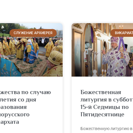
СЛУЖЕНИЕ АРХИЕРЕЯ
ВИКАРИА
жества по случаю
Божественная
летия со дня
литургия в суббот
разования
15-й Седмицы по
лорусского
Пятидесятнице
архата
Божественную литургию в