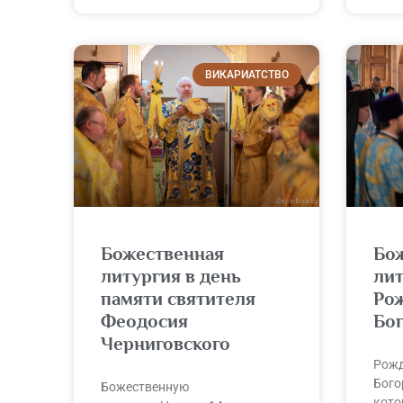
ВИКАРИАТСТВО
Божественная
Бо
литургия в день
лит
памяти святителя
Ро
Феодосия
Бо
Черниговского
Рожд
Бого
Божественную
кото