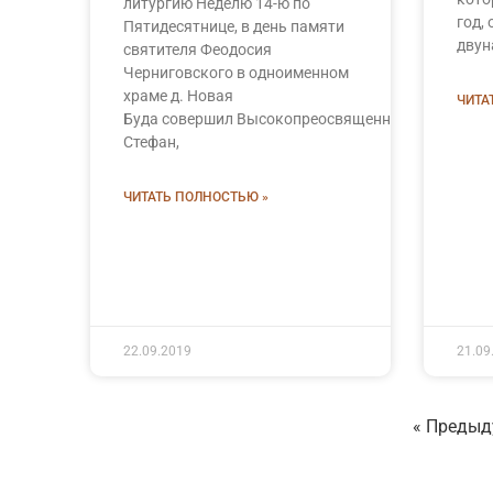
литургию Неделю 14-ю по
год,
Пятидесятнице, в день памяти
двун
святителя Феодосия
Черниговского в одноименном
храме д. Новая
ЧИТА
Буда совершил Высокопреосвященный
Стефан,
ЧИТАТЬ ПОЛНОСТЬЮ »
22.09.2019
21.09
« Преды