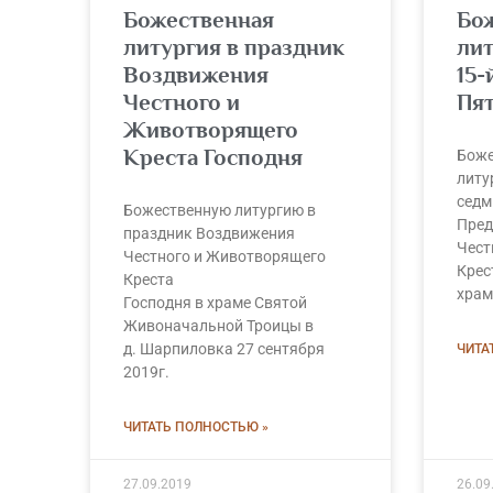
Божественная
Бо
литургия в праздник
лит
Воздвижения
15-
Честного и
Пя
Животворящего
Креста Господня
Боже
литу
седм
Божественную литургию в
Пред
праздник Воздвижения
Чест
Честного и Животворящего
Крес
Креста
храм
Господня в храме Святой
Живоначальной Троицы в
д. Шарпиловка 27 сентября
ЧИТА
2019г.
ЧИТАТЬ ПОЛНОСТЬЮ »
27.09.2019
26.09