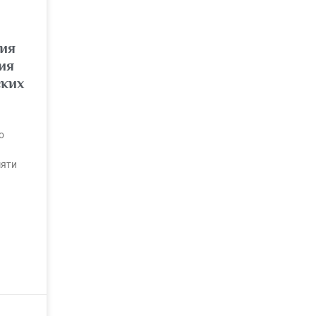
ия
ия
ских
о
мяти