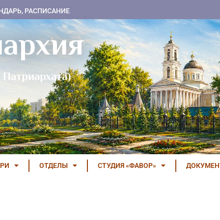
НДАРЬ, РАСПИСАНИЕ
пархия
 Патриархата)
РИ
ОТДЕЛЫ
СТУДИЯ «ФАВОР»
ДОКУМЕ