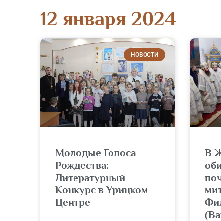
12 января 2024
НОВОСТИ
Молодые Голоса
В 
Рождества:
об
Литературный
по
Конкурс в Урицком
ми
Центре
Фи
(Ва