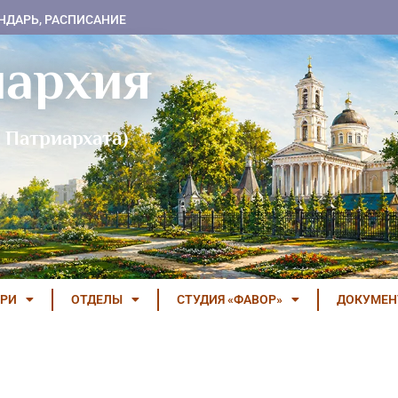
НДАРЬ, РАСПИСАНИЕ
пархия
 Патриархата)
РИ
ОТДЕЛЫ
СТУДИЯ «ФАВОР»
ДОКУМЕ