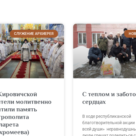
СЛУЖЕНИЕ АРХИЕРЕЯ
НОВ
Жировичской
С теплом и забото
ители молитвенно
сердцах
чтили память
трополита
В ходе республиканской
благотворительной акции
ларета
всей души» неравнодушн
хромеева)
люди спешат поделиться 