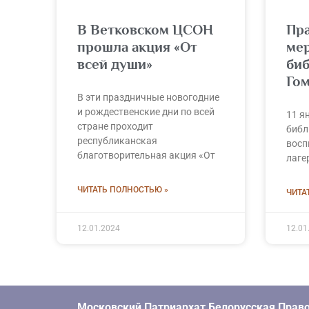
В Ветковском ЦСОН
Пр
прошла акция «От
ме
всей души»
биб
Го
В эти праздничные новогодние
и рождественские дни по всей
11 я
стране проходит
библ
республиканская
восп
благотворительная акция «От
лаге
ЧИТАТЬ ПОЛНОСТЬЮ »
ЧИТА
12.01.2024
12.01
Московский Патриархат Белорусская Право