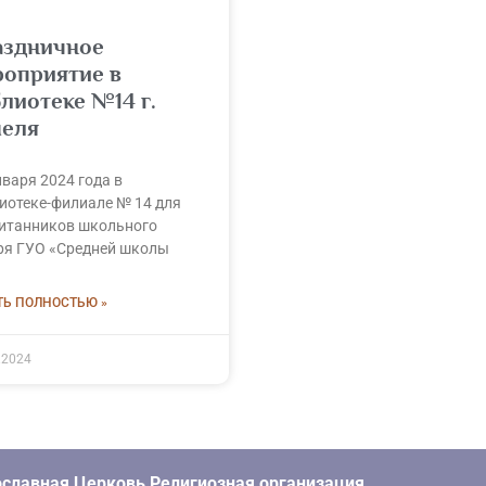
аздничное
роприятие в
лиотеке №14 г.
меля
нваря 2024 года в
иотеке-филиале № 14 для
итанников школьного
ря ГУО «Средней школы
ТЬ ПОЛНОСТЬЮ »
.2024
славная Церковь Религиозная организация