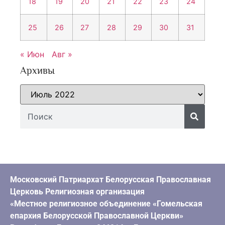
18
19
20
21
22
23
24
25
26
27
28
29
30
31
« Июн
Авг »
Архивы
Московский Патриархат Белорусская Православная
Церковь Религиозная организация
«Местное религиозное объединение «Гомельская
епархия Белорусской Православной Церкви»