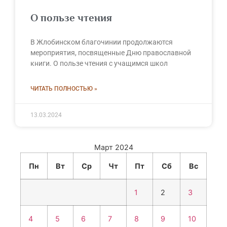
О пользе чтения
В Жлобинском благочинии продолжаются
мероприятия, посвященные Дню православной
книги. О пользе чтения с учащимся школ
ЧИТАТЬ ПОЛНОСТЬЮ »
13.03.2024
Март 2024
Пн
Вт
Ср
Чт
Пт
Сб
Вс
1
2
3
4
5
6
7
8
9
10