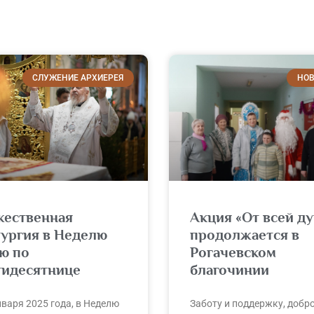
СЛУЖЕНИЕ АРХИЕРЕЯ
НОВ
жественная
Акция «От всей д
тургия в Неделю
продолжается в
ю по
Рогачевском
тидесятнице
благочинии
нваря 2025 года, в Неделю
Заботу и поддержку, добр