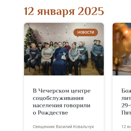
12 января 2025
НОВОСТИ
В Чечерском центре
Бо
соцобслуживания
ли
населения говорили
29-
о Рождестве
Пя
Священник Василий Ковальчук
12 я