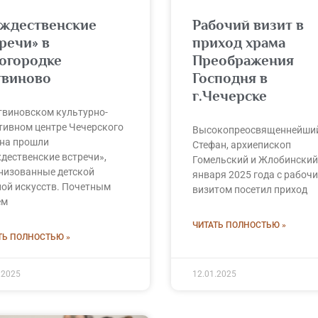
ождественские
Рабочий визит в
речи» в
приход храма
рогородке
Преображения
твиново
Господня в
г.Чечерске
твиновском культурно-
тивном центре Чечерского
Высокопреосвященнейши
на прошли
Стефан, архиепископ
дественские встречи»,
Гомельский и Жлобинский,
низованные детской
января 2025 года с рабоч
ой искусств. Почетным
визитом посетил приход
ем
ЧИТАТЬ ПОЛНОСТЬЮ »
ТЬ ПОЛНОСТЬЮ »
.2025
12.01.2025