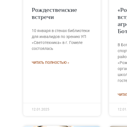
Рождественские
«Р
встречи
вст
аг
Бо
10 января в стенах библиотеки
для инвалидов по зрению УП
«Светотехника» в г. Гомеле
В Бо
состоялась
спор
райо
«Рож
ЧИТАТЬ ПОЛНОСТЬЮ »
орга
школ
гост
ЧИТА
12.01.2025
12.01