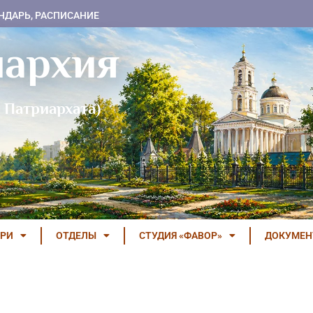
НДАРЬ, РАСПИСАНИЕ
пархия
 Патриархата)
РИ
ОТДЕЛЫ
СТУДИЯ «ФАВОР»
ДОКУМЕ