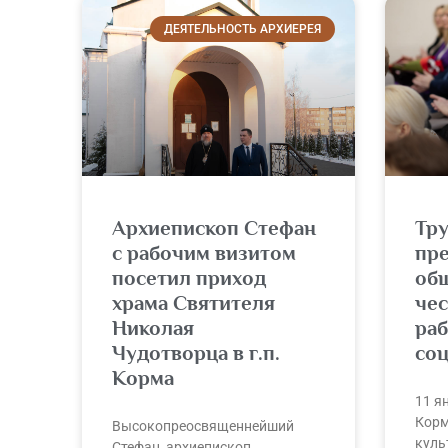
ДЕЯТЕЛЬНОСТЬ АРХИЕРЕЯ
Архиепископ Стефан
Тру
с рабочим визитом
пр
посетил приход
общ
храма Святителя
че
Николая
ра
Чудотворца в г.п.
со
Корма
11 я
Корм
Высокопреосвященнейший
куль
Стефан, архиепископ