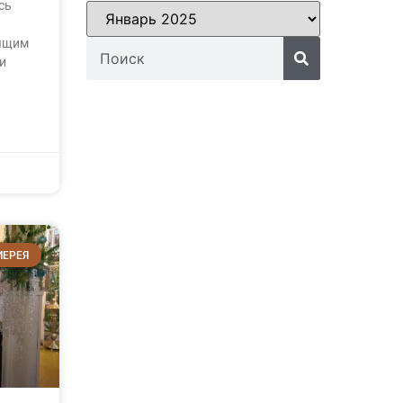
сь
лящим
и
ИЕРЕЯ