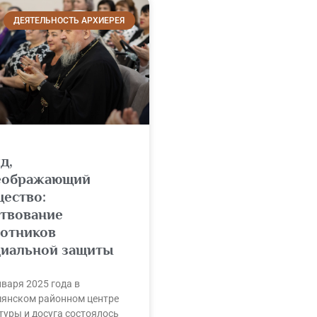
ДЕЯТЕЛЬНОСТЬ АРХИЕРЕЯ
д,
еображающий
ество:
ствование
ботников
циальной защиты
нваря 2025 года в
янском районном центре
туры и досуга состоялось