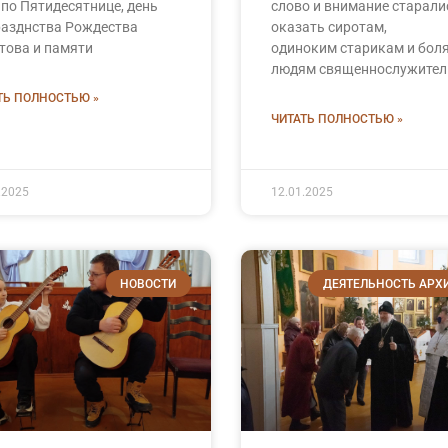
 по Пятидесятнице, день
слово и внимание старали
азднства Рождества
оказать сиротам,
това и памяти
одиноким старикам и бо
людям священнослужител
ТЬ ПОЛНОСТЬЮ »
ЧИТАТЬ ПОЛНОСТЬЮ »
.2025
12.01.2025
НОВОСТИ
ДЕЯТЕЛЬНОСТЬ АРХ