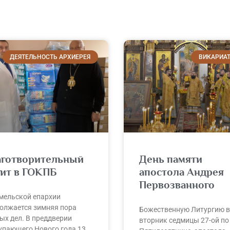
ДЕЯТЕЛЬНОСТЬ АРХИЕРЕЯ
ВИКАРИА
аготворительный
День памяти
зит в ГОКПБ
апостола Андрея
Первозванного
мельской епархии
олжается зимняя пора
Божественную Литургию в
ых дел. В преддверии
вторник седмицы 27-ой по
упающего Нового года 13