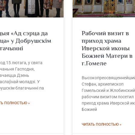
ыя «Ад сэрца да
Рабочий визит в
ца» у Добрушскім
приход храма
агачынні
Иверской иконы
Божией Матери в
г.Гомеле
од 15 лютага, у свята
чаньня Гасподня,
ачаецца Дзень
Высокопреосвященнейши
аслаўнай моладзі. У
Стефан, архиепископ
ушскім благачынні па
Гомельский и Жлобинский
рабочим визитом посетил
приход храма Иверской и
ТЬ ПОЛНОСТЬЮ »
Божией
ЧИТАТЬ ПОЛНОСТЬЮ »