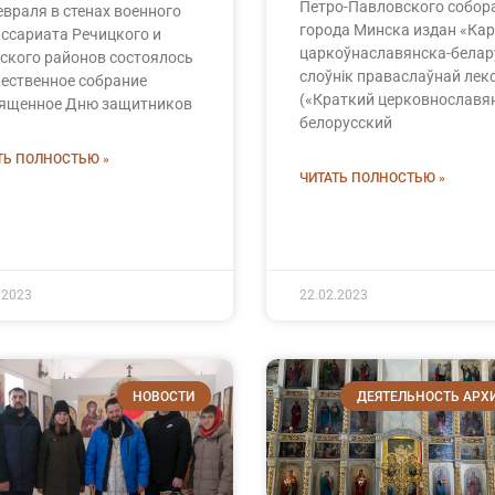
Петро-Павловского собор
евраля в стенах военного
города Минска издан «Кар
ссариата Речицкого и
царкоўнаславянска-белар
ского районов состоялось
слоўнік праваслаўнай лекс
ественное собрание
(«Краткий церковнославя
ященное Дню защитников
белорусский
ТЬ ПОЛНОСТЬЮ »
ЧИТАТЬ ПОЛНОСТЬЮ »
.2023
22.02.2023
НОВОСТИ
ДЕЯТЕЛЬНОСТЬ АРХ