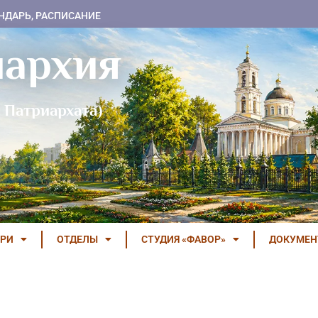
НДАРЬ, РАСПИСАНИЕ
пархия
 Патриархата)
РИ
ОТДЕЛЫ
СТУДИЯ «ФАВОР»
ДОКУМЕ