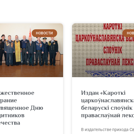
НОВОСТИ
НОВ
ржественное
Издан «Кароткі
брание
царкоўнаславянск
священное Дню
беларускі слоўнік
щитников
праваслаўнай лекс
ечества
В издательстве прихода С