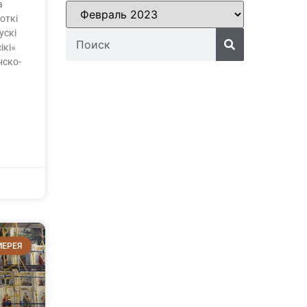
а
откі
ускі
ікі»
нско-
ИЕРЕЯ