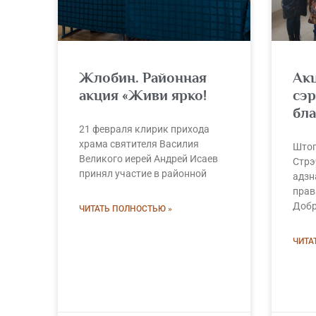
Жлобин. Районная
Акц
акция «Живи ярко!
сэр
бл
21 февраля клирик прихода
храма святителя Василия
Штог
Великого иерей Андрей Исаев
Стрэ
принял участие в районной
адзн
прав
Добр
ЧИТАТЬ ПОЛНОСТЬЮ »
ЧИТА