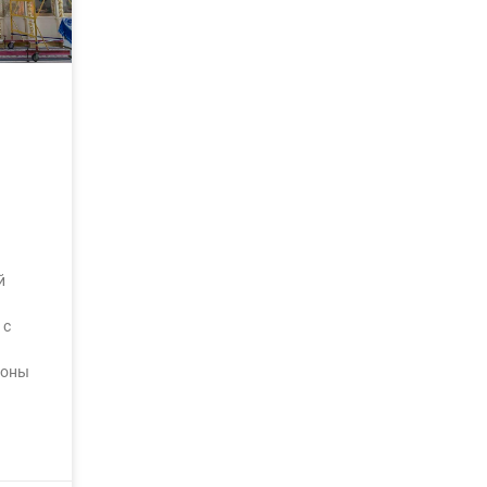
й
 с
коны