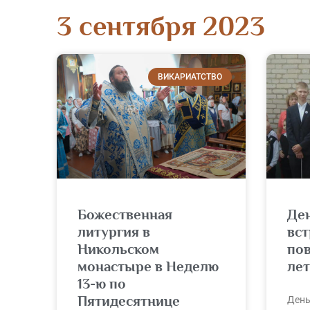
3 сентября 2023
ВИКАРИАТСТВО
Божественная
Де
литургия в
вст
Никольском
по
монастыре в Неделю
лет
13-ю по
Пятидесятнице
День