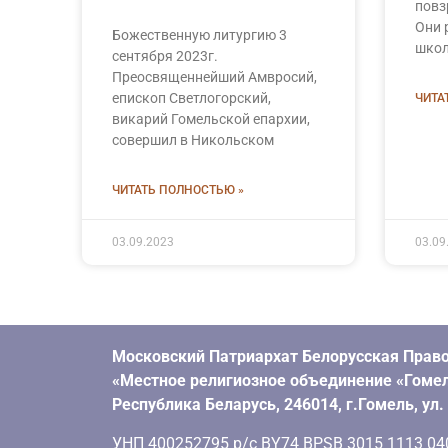
повз
Они 
Божественную литургию 3
школ
сентября 2023г.
Преосвященнейший Амвросий,
епископ Светлогорский,
ЧИТА
викарий Гомельской епархии,
совершил в Никольском
ЧИТАТЬ ПОЛНОСТЬЮ »
03.09.2023
03.09
Московский Патриархат Белорусская Право
«Местное религиозное объединение «Гомел
Республика Беларусь, 246014, г.Гомель, ул
УНП 400252795 р/с BY74 BPSB 3015 1113 0401