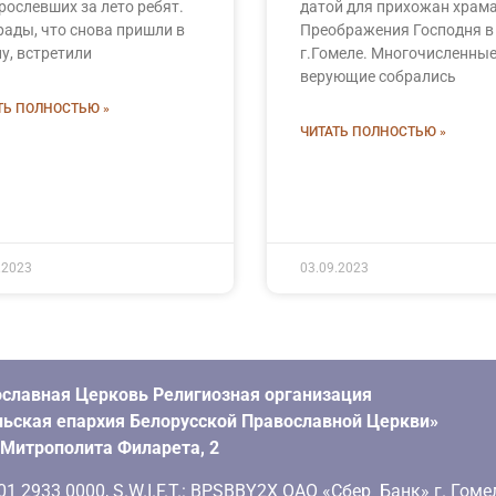
рослевших за лето ребят.
датой для прихожан храм
рады, что снова пришли в
Преображения Господня в
у, встретили
г.Гомеле. Многочисленны
верующие собрались
ТЬ ПОЛНОСТЬЮ »
ЧИТАТЬ ПОЛНОСТЬЮ »
.2023
03.09.2023
славная Церковь Религиозная организация
ьская епархия Белорусской Православной Церкви»
. Митрополита Филарета, 2
 2933 0000, S.W.I.F.T.: BPSBBY2X ОАО «Сбер Банк» г. Гоме