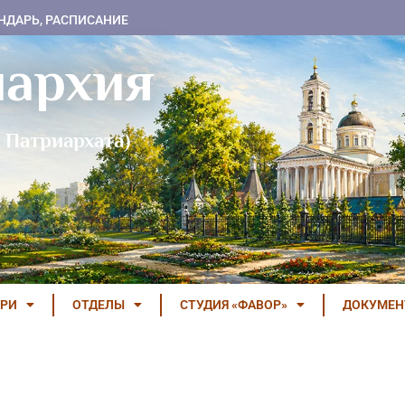
НДАРЬ, РАСПИСАНИЕ
пархия
 Патриархата)
РИ
ОТДЕЛЫ
СТУДИЯ «ФАВОР»
ДОКУМЕ