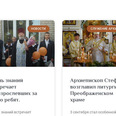
НОВОСТИ
СЛУЖЕНИЕ АРХ
нь знаний
Архиепископ Сте
речает
возглавил литург
взрослевших за
Преображенском
о ребят.
храме
 знаний встречает
3 сентября стал особенно