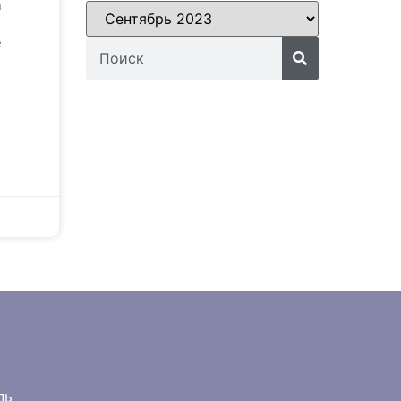
а
е
ль