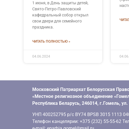
1 июня, в День защиты детей,
наст
Свято-Петро-Павловский
кафедральный собор открыл
ЧИТА
свои двери для семейного
праздника.
ЧИТАТЬ ПОЛНОСТЬЮ »
04.06.2024
04.06
Московский Патриархат Белорусская Право
«Местное религиозное объединение «Гомел
Республика Беларусь, 246014, г.Гомель, ул
УНП 400252795 р/с BY74 BPSB 3015 1113 0401
Телефон канцелярии: +375 (232) 55-55-62 Тел
e-mail: eparhia.gomel@mail.ru