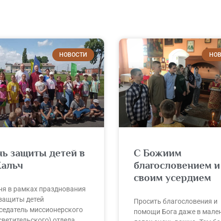
НОВОСТИ
НОВ
ь защиты детей в
С Божиим
Хальч
благословением и
своим усердием
ня в рамках празднования
защиты детей
Просить благословения и
седатель миссионерского
помощи Бога даже в мале
светительского) отдела,