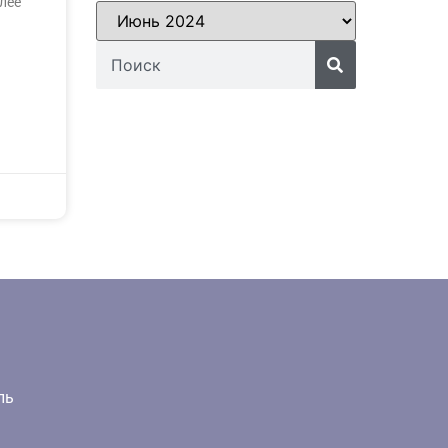
лее
ль