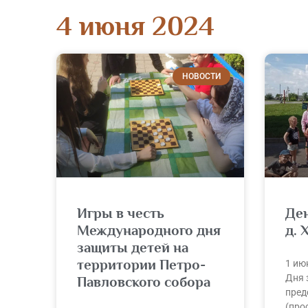
4 июня 2024
НОВОСТИ
Игры в честь
Ден
Международного дня
д. 
защиты детей на
территории Петро-
1 ию
Дня 
Павловского собора
пред
(про